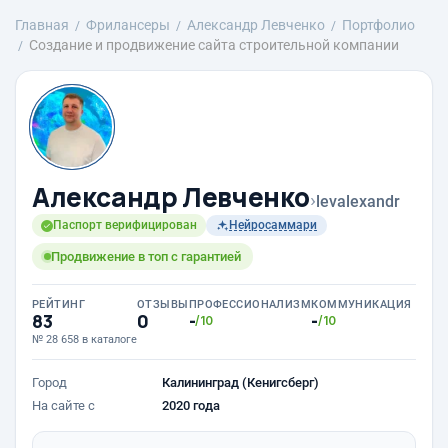
Главная
Фрилансеры
Александр Левченко
Портфолио
Создание и продвижение сайта строительной компании
Александр Левченко
›
levalexandr
Паспорт верифицирован
Нейросаммари
Продвижение в топ с гарантией
РЕЙТИНГ
ОТЗЫВЫ
ПРОФЕССИОНАЛИЗМ
КОММУНИКАЦИЯ
83
0
-
-
/10
/10
№ 28 658 в каталоге
Город
Калининград (Кенигсберг)
На сайте с
2020 года