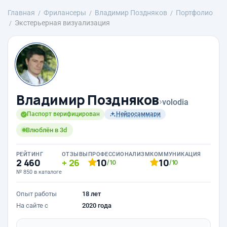
Главная
Фрилансеры
Владимир Поздняков
Портфолио
Экстерьерная визуализация
Владимир Поздняков
›
volodia
Паспорт верифицирован
Нейросаммари
Влюблён в 3d
РЕЙТИНГ
ОТЗЫВЫ
ПРОФЕССИОНАЛИЗМ
КОММУНИКАЦИЯ
2 460
26
10
10
/10
/10
№ 850 в каталоге
Опыт работы
18 лет
На сайте с
2020 года