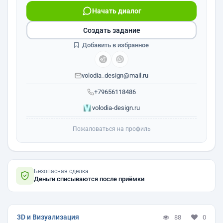
Начать диалог
Создать задание
Добавить в избранное
volodia_design@mail.ru
+79656118486
volodia-design.ru
Пожаловаться на профиль
Безопасная сделка
Деньги списываются после приёмки
3D и Визуализация
88
0