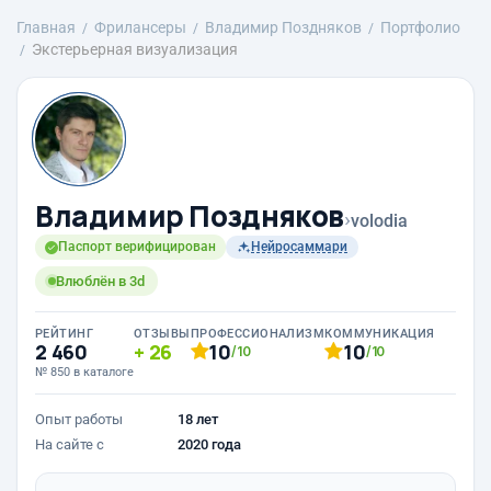
Главная
Фрилансеры
Владимир Поздняков
Портфолио
Экстерьерная визуализация
Владимир Поздняков
›
volodia
Паспорт верифицирован
Нейросаммари
Влюблён в 3d
РЕЙТИНГ
ОТЗЫВЫ
ПРОФЕССИОНАЛИЗМ
КОММУНИКАЦИЯ
2 460
26
10
10
/10
/10
№ 850 в каталоге
Опыт работы
18 лет
На сайте с
2020 года