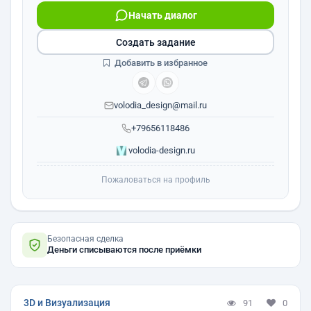
Начать диалог
Создать задание
Добавить в избранное
volodia_design@mail.ru
+79656118486
volodia-design.ru
Пожаловаться на профиль
Безопасная сделка
Деньги списываются после приёмки
3D и Визуализация
91
0