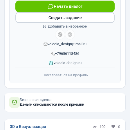
Начать диалог
Создать задание
Добавить в избранное
volodia_design@mail.ru
+79656118486
volodia-design.ru
Пожаловаться на профиль
Безопасная сделка
Деньги списываются после приёмки
3D и Визуализация
102
0