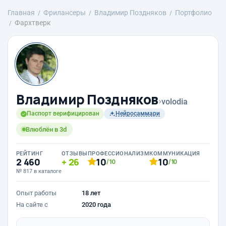
Главная
Фрилансеры
Владимир Поздняков
Портфолио
Фархтверк
Владимир Поздняков
›
volodia
Паспорт верифицирован
Нейросаммари
Влюблён в 3d
РЕЙТИНГ
ОТЗЫВЫ
ПРОФЕССИОНАЛИЗМ
КОММУНИКАЦИЯ
2 460
26
10
10
/10
/10
№ 817 в каталоге
Опыт работы
18 лет
На сайте с
2020 года