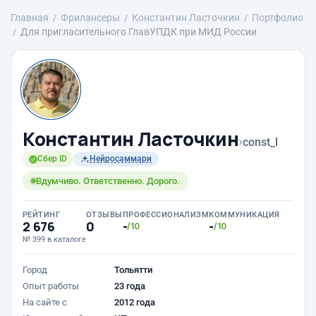
Главная
Фрилансеры
Константин Ласточкин
Портфолио
Для пригласительного ГлавУПДК при МИД России
Константин Ласточкин
›
const_l
Сбер ID
Нейросаммари
Вдумчиво. Ответственно. Дорого.
РЕЙТИНГ
ОТЗЫВЫ
ПРОФЕССИОНАЛИЗМ
КОММУНИКАЦИЯ
2 676
0
-
-
/10
/10
№ 399 в каталоге
Город
Тольятти
Опыт работы
23 года
На сайте с
2012 года