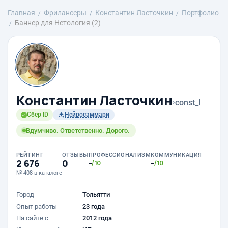
Главная
Фрилансеры
Константин Ласточкин
Портфолио
Баннер для Нетология (2)
Константин Ласточкин
›
const_l
Сбер ID
Нейросаммари
Вдумчиво. Ответственно. Дорого.
РЕЙТИНГ
ОТЗЫВЫ
ПРОФЕССИОНАЛИЗМ
КОММУНИКАЦИЯ
2 676
0
-
-
/10
/10
№ 408 в каталоге
Город
Тольятти
Опыт работы
23 года
На сайте с
2012 года