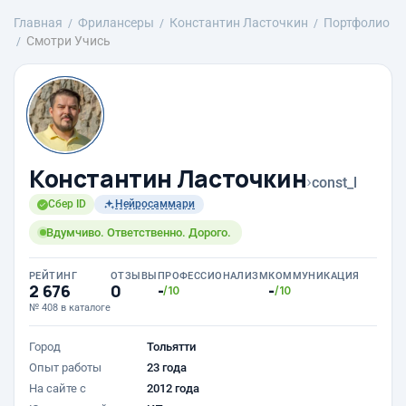
Главная
Фрилансеры
Константин Ласточкин
Портфолио
Смотри Учись
Константин Ласточкин
›
const_l
Сбер ID
Нейросаммари
Вдумчиво. Ответственно. Дорого.
РЕЙТИНГ
ОТЗЫВЫ
ПРОФЕССИОНАЛИЗМ
КОММУНИКАЦИЯ
2 676
0
-
-
/10
/10
№ 408 в каталоге
Город
Тольятти
Опыт работы
23 года
На сайте с
2012 года