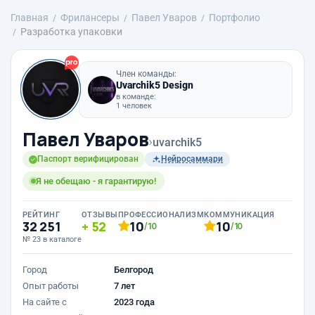
Главная
Фрилансеры
Павел Уваров
Портфолио
Разработка упаковки
Член команды:
Uvarchik5 Design
в команде:
1 человек
Павел Уваров
›
uvarchik5
Паспорт верифицирован
Нейросаммари
Я не обещаю - я гарантирую!
РЕЙТИНГ
ОТЗЫВЫ
ПРОФЕССИОНАЛИЗМ
КОММУНИКАЦИЯ
32 251
52
10
10
/10
/10
№ 23 в каталоге
Город
Белгород
Опыт работы
7 лет
На сайте с
2023 года