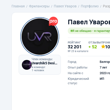
Главная
Фрилансеры
Павел Уваров
Портфолио
Раз
Павел Уваро
Я не обещаю - я гарантир
РЕЙТИНГ
ОТЗЫВЫ
ПРОФ
32 201
52
1
№ 23 в каталоге
Член команды:
Город
Белгор
Uvarchik5 Design
в команде:
Опыт работы
7 лет
1 человек
На сайте с
2023 г
Юридический
ИП
статус