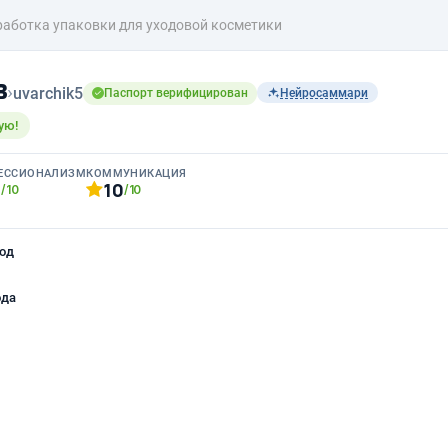
работка упаковки для уходовой косметики
в
›
uvarchik5
Паспорт верифицирован
Нейросаммари
ую!
ЕССИОНАЛИЗМ
КОММУНИКАЦИЯ
0
10
/10
/10
од
ода