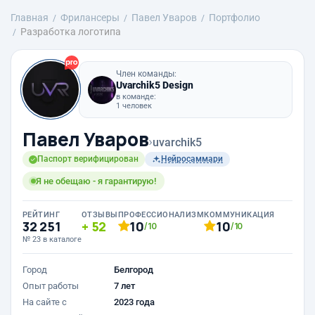
Главная
Фрилансеры
Павел Уваров
Портфолио
Разработка логотипа
Член команды:
Uvarchik5 Design
в команде:
1 человек
Павел Уваров
›
uvarchik5
Паспорт верифицирован
Нейросаммари
Я не обещаю - я гарантирую!
РЕЙТИНГ
ОТЗЫВЫ
ПРОФЕССИОНАЛИЗМ
КОММУНИКАЦИЯ
32 251
52
10
10
/10
/10
№ 23 в каталоге
Город
Белгород
Опыт работы
7 лет
На сайте с
2023 года