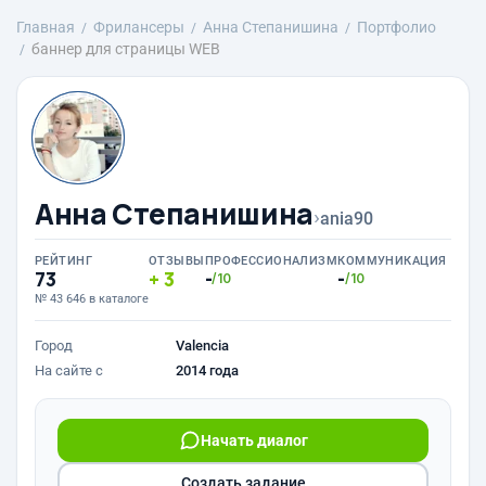
Главная
Фрилансеры
Анна Степанишина
Портфолио
баннер для страницы WEB
Анна Степанишина
›
ania90
РЕЙТИНГ
ОТЗЫВЫ
ПРОФЕССИОНАЛИЗМ
КОММУНИКАЦИЯ
73
3
-
-
/10
/10
№ 43 646 в каталоге
Город
Valencia
На сайте с
2014 года
Начать диалог
Создать задание