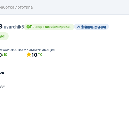
работка логотипа
в
›
uvarchik5
Паспорт верифицирован
Нейросаммари
ую!
ФЕССИОНАЛИЗМ
КОММУНИКАЦИЯ
0
10
/10
/10
од
ода