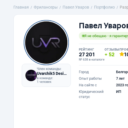
Главная
Фрилансеры
Павел Уваров
Портфолио
Раз
Павел Уваро
Я не обещаю - я гарантир
РЕЙТИНГ
ОТЗЫВЫ
ПРО
27 201
52
1
№ 638 в каталоге
Член команды:
Город
Белгор
Uvarchik5 Design
в команде:
Опыт работы
7 лет
1 человек
На сайте с
2023 г
Юридический
ИП
статус