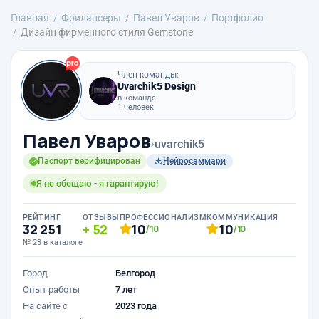
Главная
Фрилансеры
Павел Уваров
Портфолио
Дизайн фирменного стиля Gemstone
Член команды:
Uvarchik5 Design
в команде:
1 человек
Павел Уваров
›
uvarchik5
Паспорт верифицирован
Нейросаммари
Я не обещаю - я гарантирую!
РЕЙТИНГ
ОТЗЫВЫ
ПРОФЕССИОНАЛИЗМ
КОММУНИКАЦИЯ
32 251
52
10
10
/10
/10
№ 23 в каталоге
Город
Белгород
Опыт работы
7 лет
На сайте с
2023 года