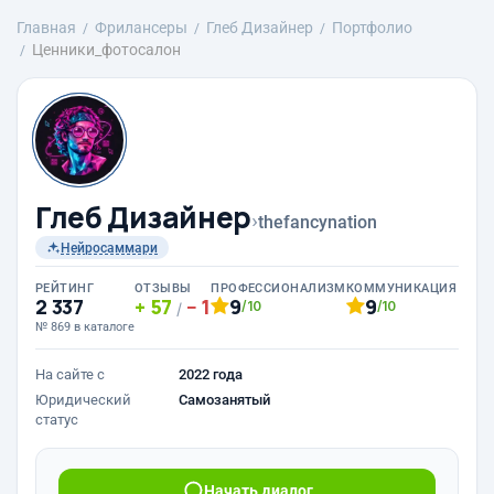
Главная
Фрилансеры
Глеб Дизайнер
Портфолио
Ценники_фотосалон
Глеб Дизайнер
›
thefancynation
Нейросаммари
РЕЙТИНГ
ОТЗЫВЫ
ПРОФЕССИОНАЛИЗМ
КОММУНИКАЦИЯ
2 337
57
1
9
9
/10
/10
/
№ 869 в каталоге
На сайте с
2022 года
Юридический
Самозанятый
статус
Начать диалог