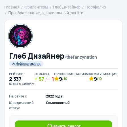
Главная
Фрилансеры
Глеб Дизайнер
Портфолио
Преобразование_в_радиальный_логотип
Глеб Дизайнер
›
thefancynation
Нейросаммари
РЕЙТИНГ
ОТЗЫВЫ
ПРОФЕССИОНАЛИЗМ
КОММУНИКАЦИЯ
2 337
57
1
9
9
/10
/10
/
№ 844 в каталоге
На сайте с
2022 года
Юридический
Самозанятый
статус
Начать диалог