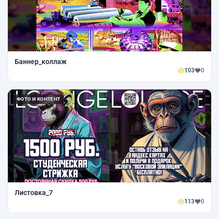
Баннер_коллаж
103
0
ФОТО И КОНТЕНТ
Листовка_7
113
0