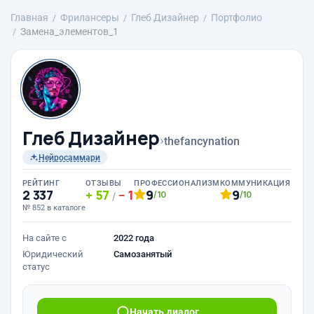
Главная
Фрилансеры
Глеб Дизайнер
Портфолио
Замена_элементов_1
Глеб Дизайнер
›
thefancynation
Нейросаммари
РЕЙТИНГ
ОТЗЫВЫ
ПРОФЕССИОНАЛИЗМ
КОММУНИКАЦИЯ
2 337
57
1
9
9
/10
/10
/
№ 852 в каталоге
На сайте с
2022 года
Юридический
Самозанятый
статус
Начать диалог