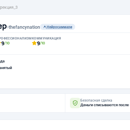
рекция_3
ер
›
thefancynation
Нейросаммари
РОФЕССИОНАЛИЗМ
КОММУНИКАЦИЯ
9
9
/10
/10
ода
анятый
Безопасная сделка
Деньги списываются после