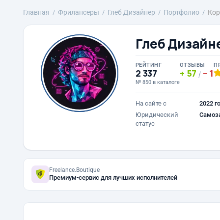
Главная
Фрилансеры
Глеб Дизайнер
Портфолио
Кор
Глеб Дизайн
РЕЙТИНГ
ОТЗЫВЫ
П
2 337
57
1
/
№ 850 в каталоге
На сайте с
2022 г
Юридический
Самоз
статус
Freelance.Boutique
Премиум-сервис для лучших исполнителей