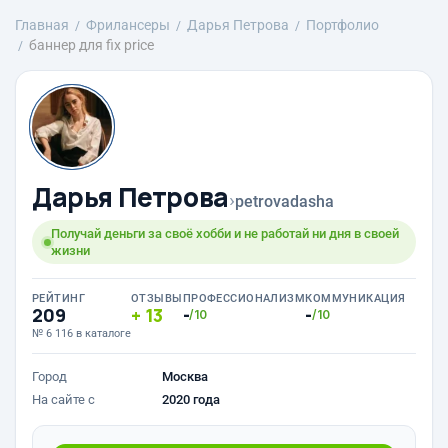
Главная
Фрилансеры
Дарья Петрова
Портфолио
баннер для fix price
Дарья Петрова
›
petrovadasha
Получай деньги за своё хобби и не работай ни дня в своей
жизни
РЕЙТИНГ
ОТЗЫВЫ
ПРОФЕССИОНАЛИЗМ
КОММУНИКАЦИЯ
209
13
-
-
/10
/10
№ 6 116 в каталоге
Город
Москва
На сайте с
2020 года