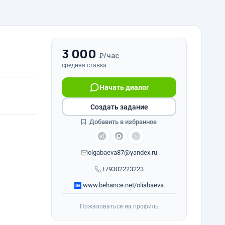
3 000
₽/час
средняя ставка
Начать диалог
Создать задание
Добавить в избранное
olgabaeva87@yandex.ru
+79302223223
www.behance.net/oliabaeva
Пожаловаться на профиль