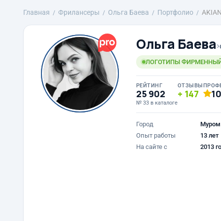
Главная
Фрилансеры
Ольга Баева
Портфолио
AKIA
Ольга Баева
›
ЛОГОТИПЫ ФИРМЕННЫЙ 
РЕЙТИНГ
ОТЗЫВЫ
ПРОФ
25 902
147
1
№ 33 в каталоге
Город
Муром
Опыт работы
13 лет
На сайте с
2013 г