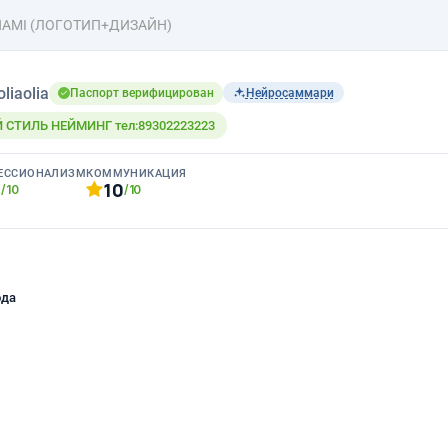
NAMI (ЛОГОТИП+ДИЗАЙН)
oliaolia
Паспорт верифицирован
Нейросаммари
СТИЛЬ НЕЙМИНГ тел:89302223223
ЕССИОНАЛИЗМ
КОММУНИКАЦИЯ
0
10
/10
/10
ода