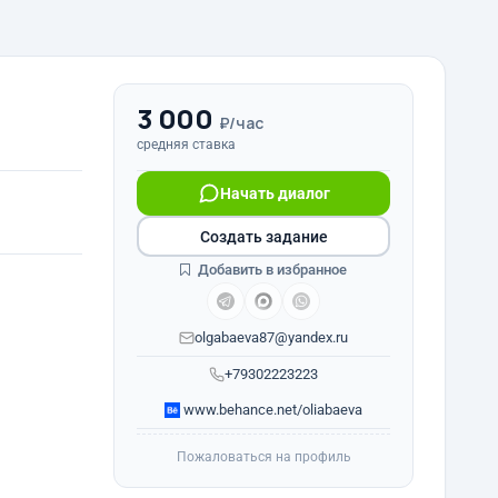
3 000
₽/час
средняя ставка
Начать диалог
Создать задание
Добавить в избранное
olgabaeva87@yandex.ru
+79302223223
www.behance.net/oliabaeva
Пожаловаться на профиль