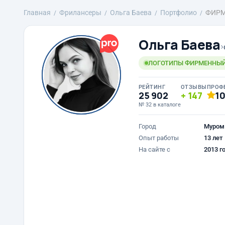
Главная
Фрилансеры
Ольга Баева
Портфолио
ФИРМ
Ольга Баева
›
ЛОГОТИПЫ ФИРМЕННЫЙ 
РЕЙТИНГ
ОТЗЫВЫ
ПРОФ
25 902
147
1
№ 32 в каталоге
Город
Муром
Опыт работы
13 лет
На сайте с
2013 г