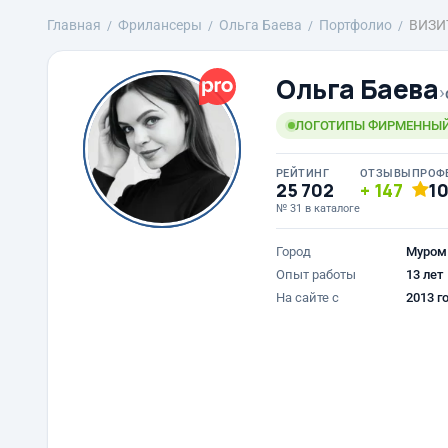
Главная
Фрилансеры
Ольга Баева
Портфолио
ВИЗИ
Ольга Баева
›
ЛОГОТИПЫ ФИРМЕННЫЙ 
РЕЙТИНГ
ОТЗЫВЫ
ПРОФ
25 702
147
1
№ 31 в каталоге
Город
Муром
Опыт работы
13 лет
На сайте с
2013 г