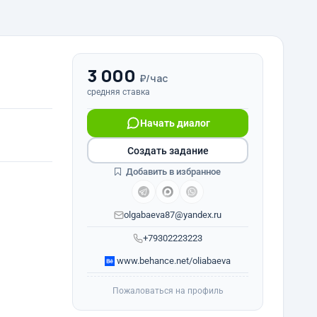
3 000
₽/час
средняя ставка
Начать диалог
Создать задание
Добавить в избранное
olgabaeva87@yandex.ru
+79302223223
www.behance.net/oliabaeva
Пожаловаться на профиль