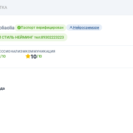
ТКА
oliaolia
Паспорт верифицирован
Нейросаммари
СТИЛЬ НЕЙМИНГ тел:89302223223
ЕССИОНАЛИЗМ
КОММУНИКАЦИЯ
0
10
/10
/10
ода