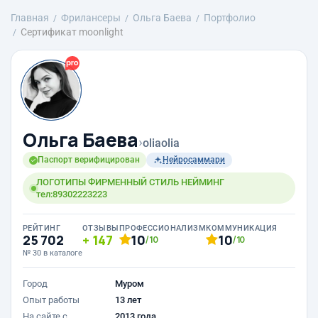
Главная
Фрилансеры
Ольга Баева
Портфолио
Сертификат moonlight
Ольга Баева
›
oliaolia
Паспорт верифицирован
Нейросаммари
ЛОГОТИПЫ ФИРМЕННЫЙ СТИЛЬ НЕЙМИНГ
тел:89302223223
РЕЙТИНГ
ОТЗЫВЫ
ПРОФЕССИОНАЛИЗМ
КОММУНИКАЦИЯ
25 702
147
10
10
/10
/10
№ 30 в каталоге
Город
Муром
Опыт работы
13 лет
На сайте с
2013 года