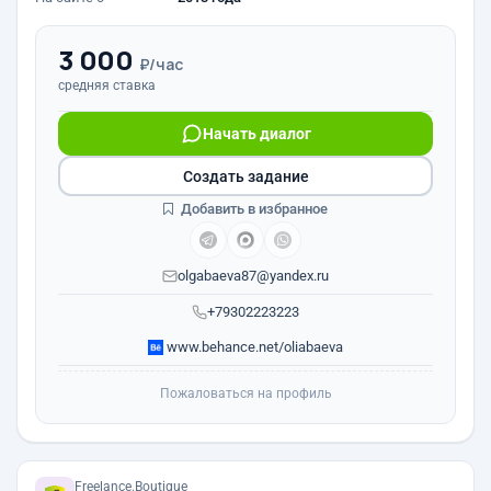
3 000
₽/час
средняя ставка
Начать диалог
Создать задание
Добавить в избранное
olgabaeva87@yandex.ru
+79302223223
www.behance.net/oliabaeva
Пожаловаться на профиль
Freelance.Boutique