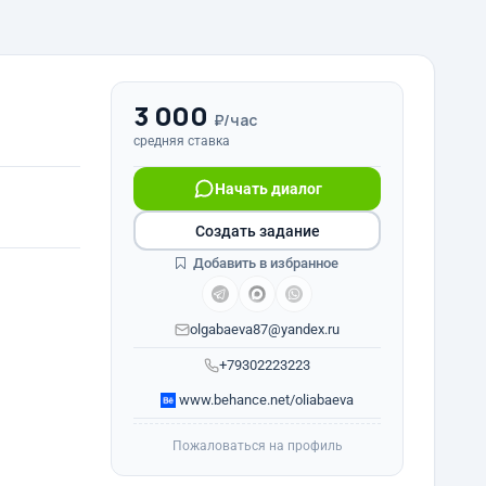
3 000
₽/час
средняя ставка
Начать диалог
Создать задание
Добавить в избранное
olgabaeva87@yandex.ru
+79302223223
www.behance.net/oliabaeva
Пожаловаться на профиль