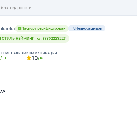
 благодарности
oliaolia
Паспорт верифицирован
Нейросаммари
СТИЛЬ НЕЙМИНГ тел:89302223223
ЕССИОНАЛИЗМ
КОММУНИКАЦИЯ
0
10
/10
/10
ода