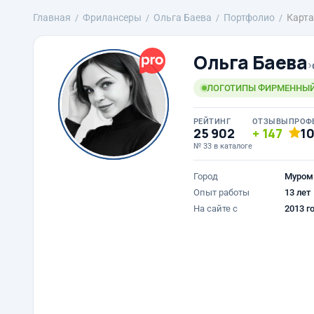
Главная
Фрилансеры
Ольга Баева
Портфолио
Карта
Ольга Баева
›
ЛОГОТИПЫ ФИРМЕННЫЙ 
РЕЙТИНГ
ОТЗЫВЫ
ПРОФ
25 902
147
1
№ 33 в каталоге
Город
Муром
Опыт работы
13 лет
На сайте с
2013 г