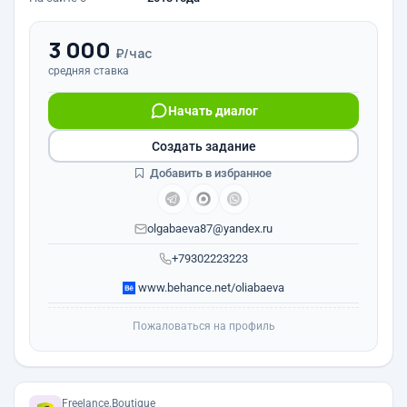
3 000
₽/час
средняя ставка
Начать диалог
Создать задание
Добавить в избранное
olgabaeva87@yandex.ru
+79302223223
www.behance.net/oliabaeva
Пожаловаться на профиль
Freelance.Boutique