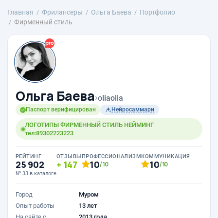
Главная
Фрилансеры
Ольга Баева
Портфолио
Фирменный стиль
Ольга Баева
›
oliaolia
Паспорт верифицирован
Нейросаммари
ЛОГОТИПЫ ФИРМЕННЫЙ СТИЛЬ НЕЙМИНГ
тел:89302223223
РЕЙТИНГ
ОТЗЫВЫ
ПРОФЕССИОНАЛИЗМ
КОММУНИКАЦИЯ
25 902
147
10
10
/10
/10
№ 33 в каталоге
Город
Муром
Опыт работы
13 лет
На сайте с
2013 года