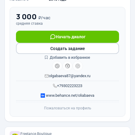
3 000
₽/час
средняя ставка
Начать диалог
Создать задание
Добавить в избранное
olgabaeva87@yandex.ru
+79302223223
www.behance.net/oliabaeva
Пожаловаться на профиль
Freelance.Boutique