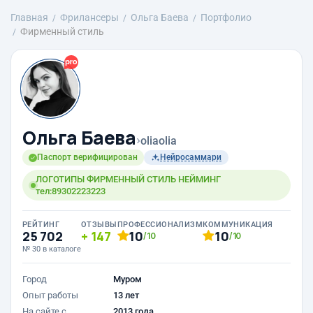
Главная
Фрилансеры
Ольга Баева
Портфолио
Фирменный стиль
Ольга Баева
›
oliaolia
Паспорт верифицирован
Нейросаммари
ЛОГОТИПЫ ФИРМЕННЫЙ СТИЛЬ НЕЙМИНГ
тел:89302223223
РЕЙТИНГ
ОТЗЫВЫ
ПРОФЕССИОНАЛИЗМ
КОММУНИКАЦИЯ
25 702
147
10
10
/10
/10
№ 30 в каталоге
Город
Муром
Опыт работы
13 лет
На сайте с
2013 года