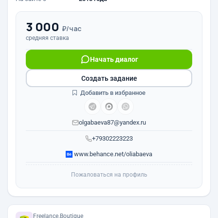
3 000
₽/час
средняя ставка
Начать диалог
Создать задание
Добавить в избранное
olgabaeva87@yandex.ru
+79302223223
www.behance.net/oliabaeva
Пожаловаться на профиль
Freelance.Boutique