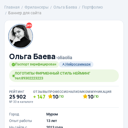
Главная
Фрилансеры
Ольга Баева
Портфолио
Баннер для сайта
Ольга Баева
›
oliaolia
Паспорт верифицирован
Нейросаммари
ЛОГОТИПЫ ФИРМЕННЫЙ СТИЛЬ НЕЙМИНГ
тел:89302223223
РЕЙТИНГ
ОТЗЫВЫ
ПРОФЕССИОНАЛИЗМ
КОММУНИКАЦИЯ
25 902
147
10
10
/10
/10
№ 33 в каталоге
Город
Муром
Опыт работы
13 лет
На сайте с
2013 года