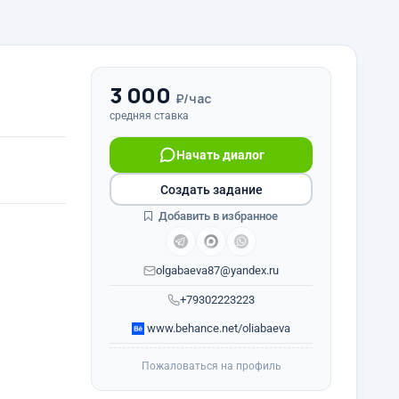
3 000
₽/час
средняя ставка
Начать диалог
Создать задание
Добавить в избранное
olgabaeva87@yandex.ru
+79302223223
www.behance.net/oliabaeva
Пожаловаться на профиль