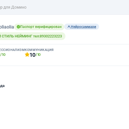
р для Домино
oliaolia
Паспорт верифицирован
Нейросаммари
СТИЛЬ НЕЙМИНГ тел:89302223223
ЕССИОНАЛИЗМ
КОММУНИКАЦИЯ
0
10
/10
/10
ода