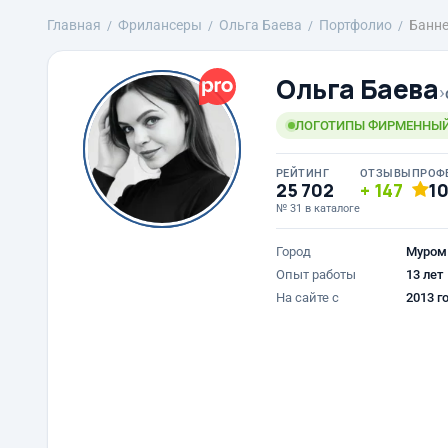
Главная
Фрилансеры
Ольга Баева
Портфолио
Банне
Ольга Баева
›
ЛОГОТИПЫ ФИРМЕННЫЙ 
РЕЙТИНГ
ОТЗЫВЫ
ПРОФ
25 702
147
1
№ 31 в каталоге
Город
Муром
Опыт работы
13 лет
На сайте с
2013 г