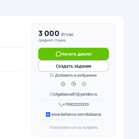
3 000
₽/час
средняя ставка
Начать диалог
Создать задание
Добавить в избранное
olgabaeva87@yandex.ru
+79302223223
www.behance.net/oliabaeva
Пожаловаться на профиль