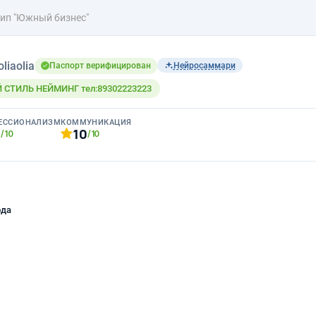
ип "Южный бизнес"
oliaolia
Паспорт верифицирован
Нейросаммари
СТИЛЬ НЕЙМИНГ тел:89302223223
ЕССИОНАЛИЗМ
КОММУНИКАЦИЯ
0
10
/10
/10
ода