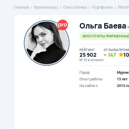
Главная
Фрилансеры
Ольга Баева
Портфолио
Логот
Ольга Баева
›
ЛОГОТИПЫ ФИРМЕННЫЙ 
РЕЙТИНГ
ОТЗЫВЫ
ПРОФ
25 902
147
1
№ 33 в каталоге
Город
Муром
Опыт работы
13 лет
На сайте с
2013 г