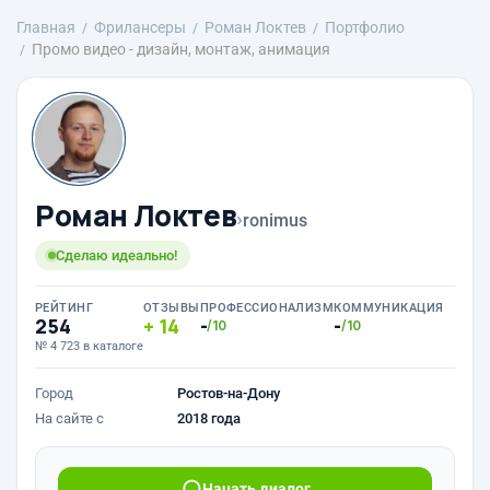
Главная
Фрилансеры
Роман Локтев
Портфолио
Промо видео - дизайн, монтаж, анимация
Роман Локтев
›
ronimus
Сделаю идеально!
РЕЙТИНГ
ОТЗЫВЫ
ПРОФЕССИОНАЛИЗМ
КОММУНИКАЦИЯ
254
14
-
-
/10
/10
№ 4 723 в каталоге
Город
Ростов-на-Дону
На сайте с
2018 года
Начать диалог