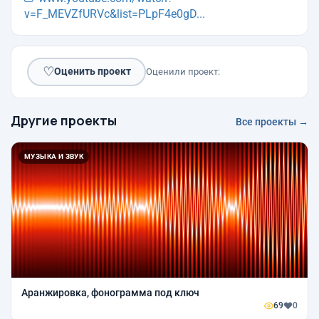
v=F_MEVZfURVc&list=PLpF4e0gD...
♡
Оценить проект
Оценили проект:
Другие проекты
Все проекты →
МУЗЫКА И ЗВУК
Аранжировка, фонограмма под ключ
69
0