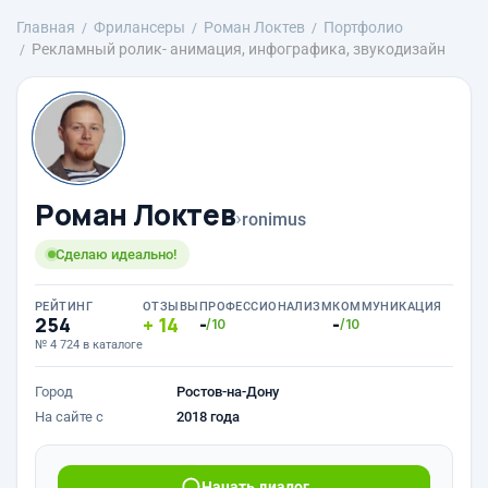
Главная
Фрилансеры
Роман Локтев
Портфолио
Рекламный ролик- анимация, инфографика, звукодизайн
Роман Локтев
›
ronimus
Сделаю идеально!
РЕЙТИНГ
ОТЗЫВЫ
ПРОФЕССИОНАЛИЗМ
КОММУНИКАЦИЯ
254
14
-
-
/10
/10
№ 4 724 в каталоге
Город
Ростов-на-Дону
На сайте с
2018 года
Начать диалог