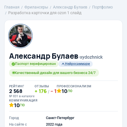
Главная
Фрилансеры
Александр Булаев
Портфолио
Разработка карточки для ozon 1 слайд
Александр Булаев
›
xydozhnick
Паспорт верифицирован
Нейросаммари
Качественный дизайн для вашего бизнеса 24/7
РЕЙТИНГ
ОТЗЫВЫ
ПРОФЕССИОНАЛИЗМ
2 568
176
1
10
/10
/
№ 831 в каталоге
КОММУНИКАЦИЯ
10
/10
Город
Санкт-Петербург
На сайте с
2022 года