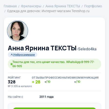
Главная
Фрилансеры
Анна Ярнина ТЕКСТЫ
Портфолио
Одежда для девочек: Интернет-магазин Tereshop.ru
Анна Ярнина ТЕКСТЫ
›
Seledo4ka
Нейросаммари
Тексты для тех, кто ценит качество. WhatsApp:8-999-77-
66-905
РЕЙТИНГ
ОТЗЫВЫ
ПРОФЕССИОНАЛИЗМ
КОММУНИКАЦИЯ
328
28
-
-
/10
/10
№ 3 335 в каталоге
На сайте с
2011 года