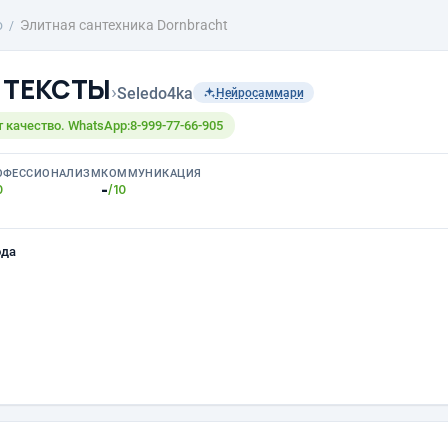
о
Элитная сантехника Dornbracht
а ТЕКСТЫ
›
Seledo4ka
Нейросаммари
т качество. WhatsApp:8-999-77-66-905
ОФЕССИОНАЛИЗМ
КОММУНИКАЦИЯ
-
0
/10
ода