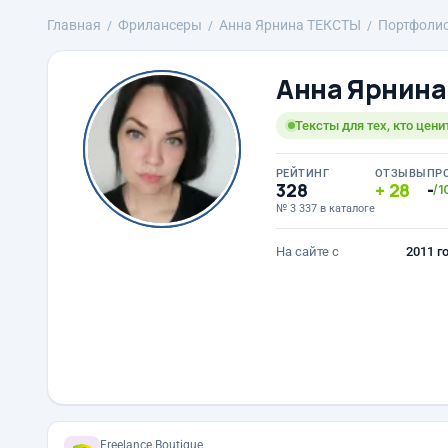
Главная
Фрилансеры
Анна Ярнина ТЕКСТЫ
Портфоли
Анна Ярнин
Тексты для тех, кто цени
РЕЙТИНГ
ОТЗЫВЫ
ПР
328
28
-
/1
№ 3 337 в каталоге
На сайте с
2011 г
Freelance.Boutique