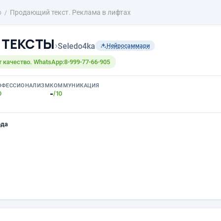
о
Продающий текст. Реклама в лифтах
а ТЕКСТЫ
›
Seledo4ka
Нейросаммари
т качество. WhatsApp:8-999-77-66-905
ОФЕССИОНАЛИЗМ
КОММУНИКАЦИЯ
-
0
/10
ода