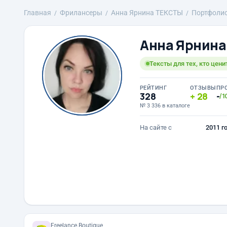
Главная
Фрилансеры
Анна Ярнина ТЕКСТЫ
Портфоли
Анна Ярнин
Тексты для тех, кто цени
РЕЙТИНГ
ОТЗЫВЫ
ПР
328
28
-
/1
№ 3 336 в каталоге
На сайте с
2011 г
Freelance.Boutique