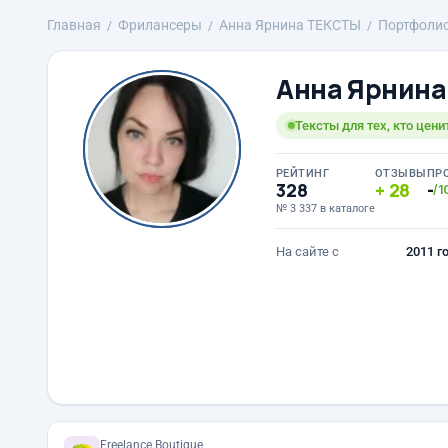
Главная
Фрилансеры
Анна Ярнина ТЕКСТЫ
Портфоли
Анна Ярнин
Тексты для тех, кто цени
РЕЙТИНГ
ОТЗЫВЫ
ПР
328
28
-
/1
№ 3 337 в каталоге
На сайте с
2011 г
Freelance.Boutique