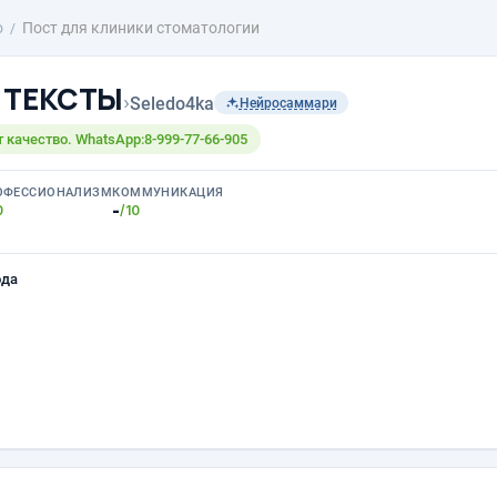
о
Пост для клиники стоматологии
а ТЕКСТЫ
›
Seledo4ka
Нейросаммари
т качество. WhatsApp:8-999-77-66-905
ОФЕССИОНАЛИЗМ
КОММУНИКАЦИЯ
-
0
/10
ода