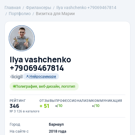
Главная
Фрилансеры
Ilya vashchenko +79069467814
Портфолио
Визитка для Марии
Ilya vashchenko
+79069467814
›
licigil
Нейросаммари
Полиграфия, веб-дизайн, логотип
РЕЙТИНГ
ОТЗЫВЫ
ПРОФЕССИОНАЛИЗМ
КОММУНИКАЦИЯ
346
51
-
-
/10
/10
№ 3 126 в каталоге
Город
Барнаул
На сайте с
2018 года