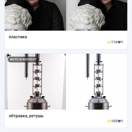
пластика
116
0
ФОТО И КОНТЕНТ
обтравка, ретушь
105
0