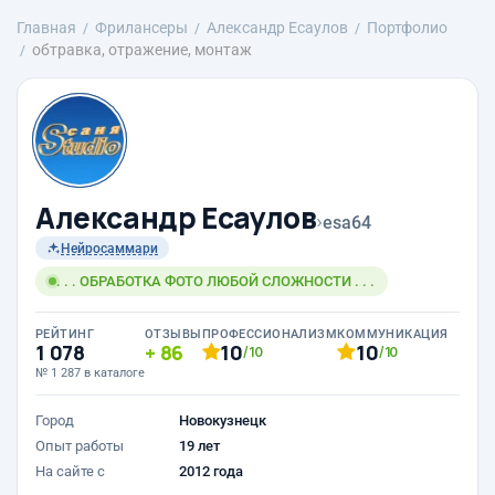
Главная
Фрилансеры
Александр Есаулов
Портфолио
обтравка, отражение, монтаж
Александр Есаулов
›
esa64
Нейросаммари
. . . ОБРАБОТКА ФОТО ЛЮБОЙ СЛОЖНОСТИ . . .
РЕЙТИНГ
ОТЗЫВЫ
ПРОФЕССИОНАЛИЗМ
КОММУНИКАЦИЯ
1 078
86
10
10
/10
/10
№ 1 287 в каталоге
Город
Новокузнецк
Опыт работы
19 лет
На сайте с
2012 года