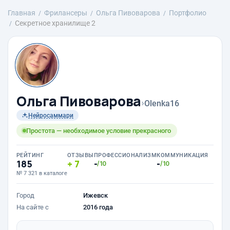
Главная
Фрилансеры
Ольга Пивоварова
Портфолио
Секретное хранилище 2
Ольга Пивоварова
›
Olenka16
Нейросаммари
Простота — необходимое условие прекрасного
РЕЙТИНГ
ОТЗЫВЫ
ПРОФЕССИОНАЛИЗМ
КОММУНИКАЦИЯ
185
7
-
-
/10
/10
№ 7 321 в каталоге
Город
Ижевск
На сайте с
2016 года