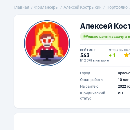
Главная
Фрилансеры
Алексей Кострыкин
Портфолио
Алексей Кос
Решаю цель и задачу, а 
РЕЙТИНГ
ОТЗЫВЫ
ПР
543
1
№ 2 078 в каталоге
Город
Красн
Опыт работы
10 лет
На сайте с
2022 г
Юридический
ИП
статус