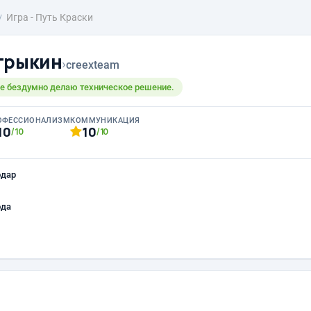
Игра - Путь Краски
трыкин
›
creexteam
не бездумно делаю техническое решение.
ОФЕССИОНАЛИЗМ
КОММУНИКАЦИЯ
10
10
/10
/10
одар
ода