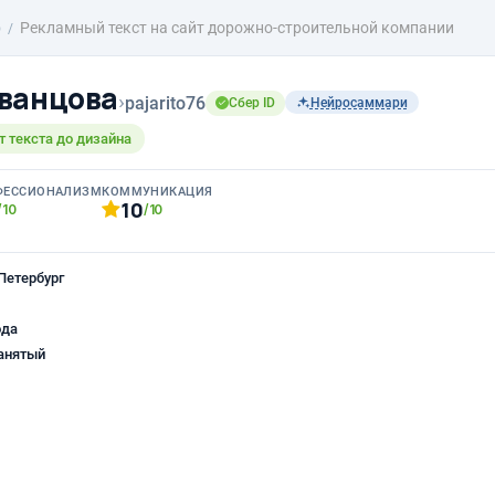
о
Рекламный текст на сайт дорожно-строительной компании
ванцова
›
pajarito76
Сбер ID
Нейросаммари
т текста до дизайна
ФЕССИОНАЛИЗМ
КОММУНИКАЦИЯ
10
/10
/10
Петербург
ода
анятый