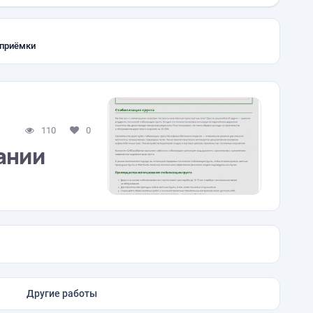
 приёмки
110
0
ании
Другие работы