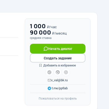
1 000
₽/час
90 000
₽/месяц
средняя ставка
Начать диалог
Создать задание
Добавить в избранное
v_val@bk.ru
t.me/pptlab
Пожаловаться на профиль