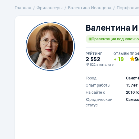
Главная
Фрилансеры
Валентина Иванцова
Портфоли
Валентина И
Презентации под ключ: о
РЕЙТИНГ
ОТЗЫВЫ
ПРО
2 552
19
9
№ 822 в каталоге
Город
Санкт-
Опыт работы
15 лет
На сайте с
2010 г
Юридический
Самоз
статус