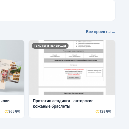
Все проекты →
ТЕКСТЫ И ПЕРЕВОДЫ
сылки
Прототип лендинга - авторские
кожаные браслеты
365
0
128
0