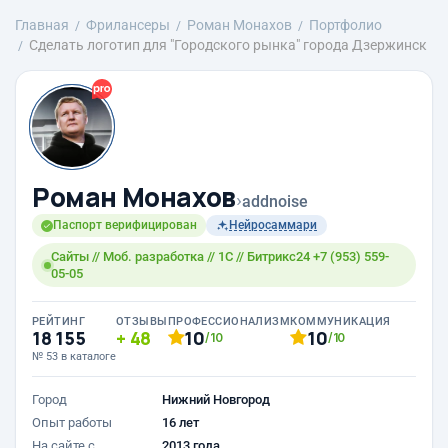
Главная
Фрилансеры
Роман Монахов
Портфолио
Сделать логотип для "Городского рынка" города Дзержинск
Роман Монахов
›
addnoise
Паспорт верифицирован
Нейросаммари
Сайты // Моб. разработка // 1С // Битрикс24 +7 (953) 559-
05-05
РЕЙТИНГ
ОТЗЫВЫ
ПРОФЕССИОНАЛИЗМ
КОММУНИКАЦИЯ
18 155
48
10
10
/10
/10
№ 53 в каталоге
Город
Нижний Новгород
Опыт работы
16 лет
На сайте с
2013 года