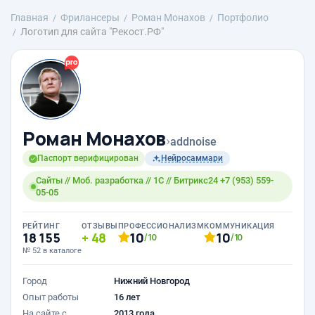
Главная
Фрилансеры
Роман Монахов
Портфолио
Логотип для сайта "Рекост.РФ"
Роман Монахов
›
addnoise
Паспорт верифицирован
Нейросаммари
Сайты // Моб. разработка // 1С // Битрикс24 +7 (953) 559-
05-05
РЕЙТИНГ
ОТЗЫВЫ
ПРОФЕССИОНАЛИЗМ
КОММУНИКАЦИЯ
18 155
48
10
10
/10
/10
№ 52 в каталоге
Город
Нижний Новгород
Опыт работы
16 лет
На сайте с
2013 года