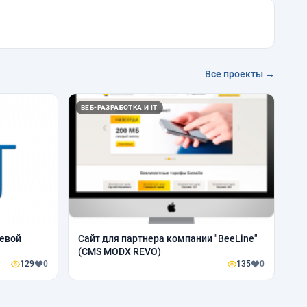
Все проекты →
ВЕБ-РАЗРАБОТКА И IT
тевой
Сайт для партнера компании "BeeLine"
(CMS MODX REVO)
129
0
135
0