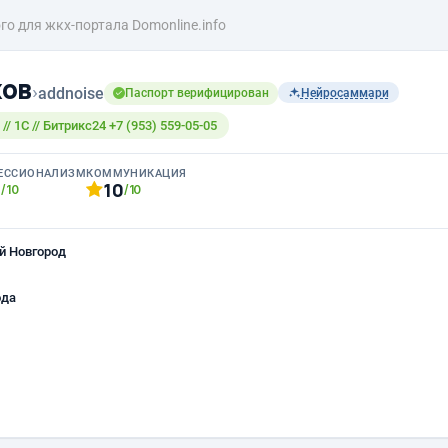
го для жкх-портала Domonline.info
хов
›
addnoise
Паспорт верифицирован
Нейросаммари
// 1С // Битрикс24 +7 (953) 559-05-05
ЕССИОНАЛИЗМ
КОММУНИКАЦИЯ
0
10
/10
/10
й Новгород
ода