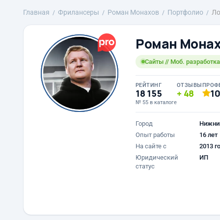
Главная
Фрилансеры
Роман Монахов
Портфолио
Ло
Роман Мона
Сайты // Моб. разработка 
РЕЙТИНГ
ОТЗЫВЫ
ПРОФ
18 155
48
1
№ 55 в каталоге
Город
Нижни
Опыт работы
16 лет
На сайте с
2013 г
Юридический
ИП
статус