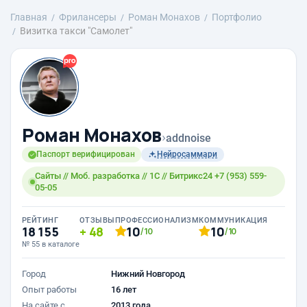
Главная
Фрилансеры
Роман Монахов
Портфолио
Визитка такси "Самолет"
Роман Монахов
›
addnoise
Паспорт верифицирован
Нейросаммари
Сайты // Моб. разработка // 1С // Битрикс24 +7 (953) 559-
05-05
РЕЙТИНГ
ОТЗЫВЫ
ПРОФЕССИОНАЛИЗМ
КОММУНИКАЦИЯ
18 155
48
10
10
/10
/10
№ 55 в каталоге
Город
Нижний Новгород
Опыт работы
16 лет
На сайте с
2013 года