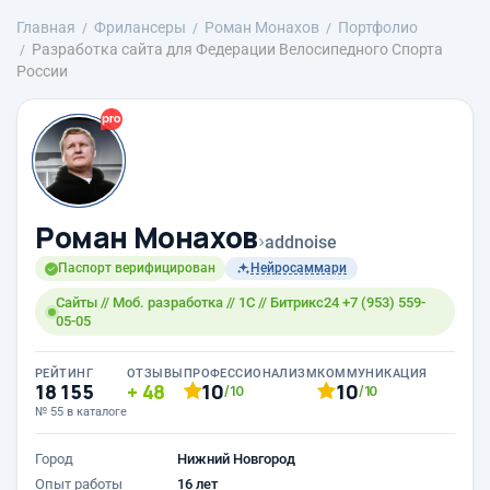
Главная
Фрилансеры
Роман Монахов
Портфолио
Разработка сайта для Федерации Велосипедного Спорта
России
Роман Монахов
›
addnoise
Паспорт верифицирован
Нейросаммари
Сайты // Моб. разработка // 1С // Битрикс24 +7 (953) 559-
05-05
РЕЙТИНГ
ОТЗЫВЫ
ПРОФЕССИОНАЛИЗМ
КОММУНИКАЦИЯ
18 155
48
10
10
/10
/10
№ 55 в каталоге
Город
Нижний Новгород
Опыт работы
16 лет