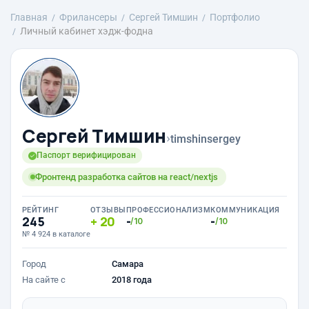
Главная
Фрилансеры
Сергей Тимшин
Портфолио
Личный кабинет хэдж-фодна
Сергей Тимшин
›
timshinsergey
Паспорт верифицирован
Фронтенд разработка сайтов на react/nextjs
РЕЙТИНГ
ОТЗЫВЫ
ПРОФЕССИОНАЛИЗМ
КОММУНИКАЦИЯ
245
20
-
-
/10
/10
№ 4 924 в каталоге
Город
Самара
На сайте с
2018 года