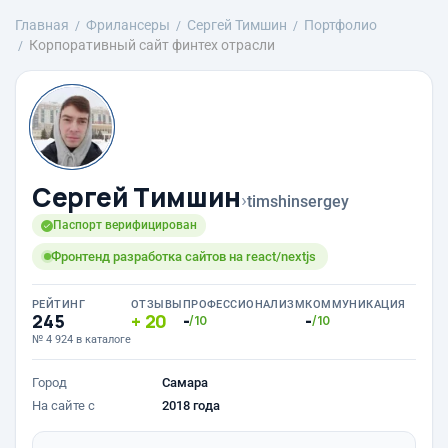
Главная
Фрилансеры
Сергей Тимшин
Портфолио
Корпоративный сайт финтех отрасли
Сергей Тимшин
›
timshinsergey
Паспорт верифицирован
Фронтенд разработка сайтов на react/nextjs
РЕЙТИНГ
ОТЗЫВЫ
ПРОФЕССИОНАЛИЗМ
КОММУНИКАЦИЯ
245
20
-
-
/10
/10
№ 4 924 в каталоге
Город
Самара
На сайте с
2018 года