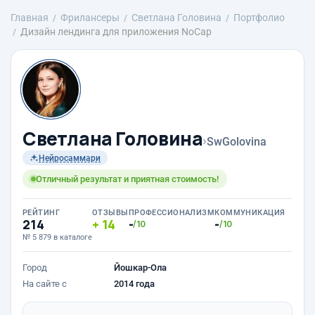
Главная
Фрилансеры
Светлана Головина
Портфолио
Дизайн лендинга для приложения NoCap
Светлана Головина
›
SwGolovina
Нейросаммари
Отличный результат и приятная стоимость!
РЕЙТИНГ
ОТЗЫВЫ
ПРОФЕССИОНАЛИЗМ
КОММУНИКАЦИЯ
214
14
-
-
/10
/10
№ 5 879 в каталоге
Город
Йошкар-Ола
На сайте с
2014 года