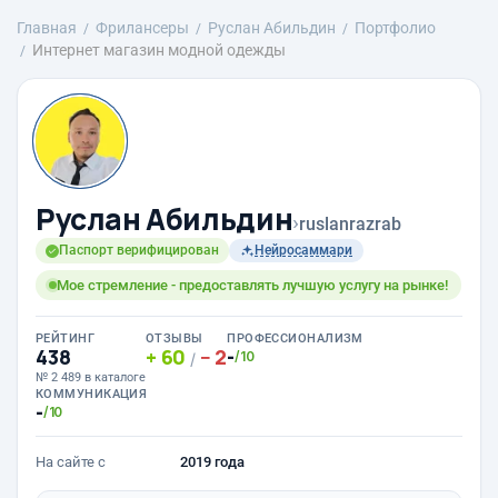
Главная
Фрилансеры
Руслан Абильдин
Портфолио
Интернет магазин модной одежды
Руслан Абильдин
›
ruslanrazrab
Паспорт верифицирован
Нейросаммари
Мое стремление - предоставлять лучшую услугу на рынке!
РЕЙТИНГ
ОТЗЫВЫ
ПРОФЕССИОНАЛИЗМ
438
60
2
-
/10
/
№ 2 489 в каталоге
КОММУНИКАЦИЯ
-
/10
На сайте с
2019 года