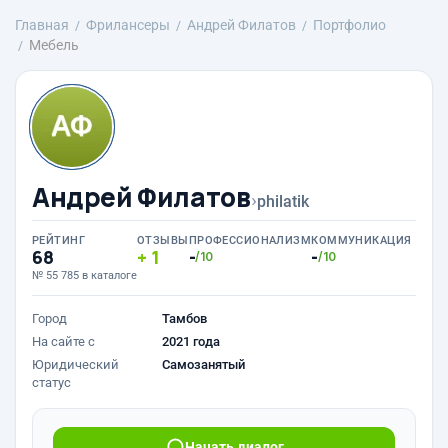
Главная
Фрилансеры
Андрей Филатов
Портфолио
Мебель
Андрей Филатов
›
philatik
РЕЙТИНГ
ОТЗЫВЫ
ПРОФЕССИОНАЛИЗМ
КОММУНИКАЦИЯ
68
1
-
-
/10
/10
№ 55 785 в каталоге
Город
Тамбов
На сайте с
2021 года
Юридический
Самозанятый
статус
Начать диалог